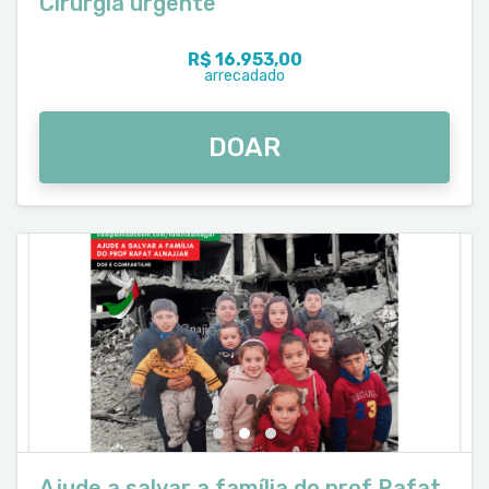
Cirurgia urgente
R$ 16.953,00
arrecadado
DOAR
Ajude a salvar a família do prof Rafat