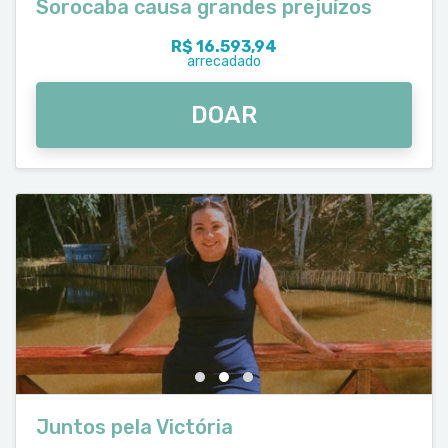
Sorocaba causa grandes prejuízos
R$ 16.593,94
arrecadado
DOAR
Juntos pela Victória