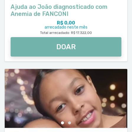
Ajuda ao João diagnosticado com
Anemia de FANCONI
R$ 0,00
arrecadado neste mês
Total arrecadado: R$ 17.322,00
DOAR