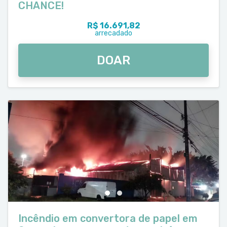
CHANCE!
R$ 16.691,82
arrecadado
DOAR
Incêndio em convertora de papel em