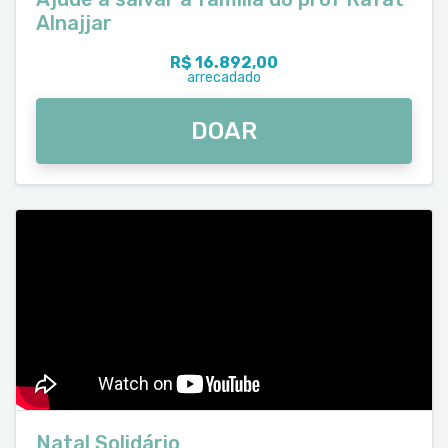
Alnajjar
R$ 16.892,00
arrecadado
DOAR
Natal Solidário