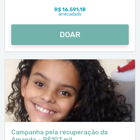
R$ 16.591,18
arrecadado
DOAR
Campanha pela recuperação da
Amanda – R$107 mil