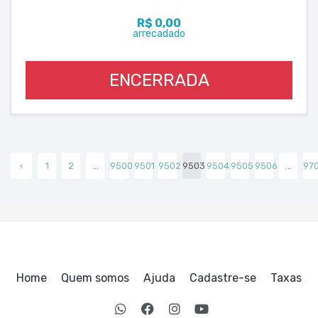
R$ 0,00
arrecadado
ENCERRADA
‹
1
2
...
9500
9501
9502
9503
9504
9505
9506
...
97
Home
Quem somos
Ajuda
Cadastre-se
Taxas