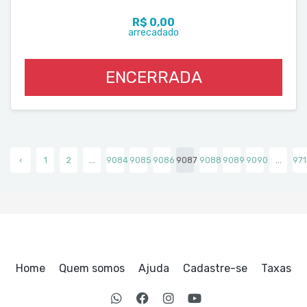
R$ 0,00
arrecadado
ENCERRADA
‹
1
2
...
9084
9085
9086
9087
9088
9089
9090
...
971
Home
Quem somos
Ajuda
Cadastre-se
Taxas