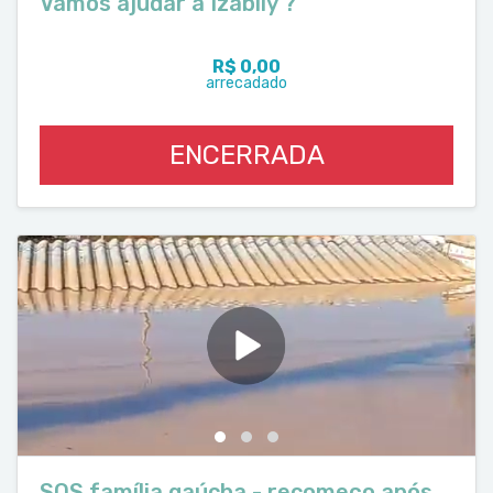
Vamos ajudar a Izablly ?
R$ 0,00
arrecadado
ENCERRADA
SOS família gaúcha - recomeço após