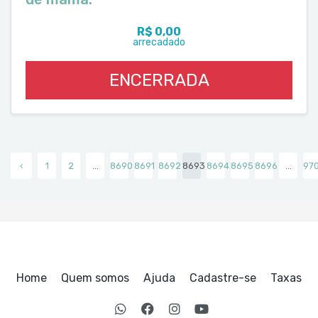
R$ 0,00
arrecadado
ENCERRADA
‹
1
2
...
8690
8691
8692
8693
8694
8695
8696
...
97
Home
Quem somos
Ajuda
Cadastre-se
Taxas