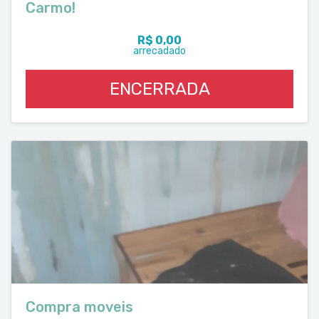
Carmo!
R$ 0,00
arrecadado
ENCERRADA
Compra moveis