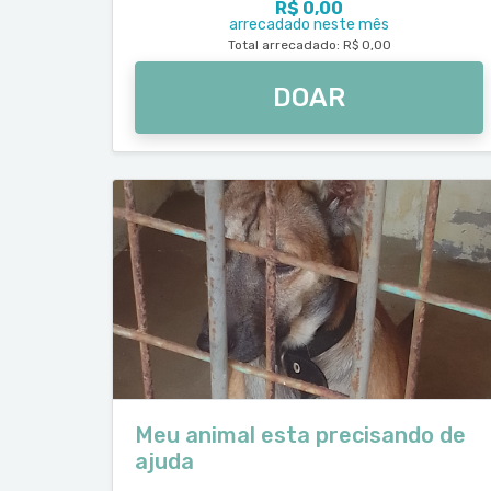
R$ 0,00
arrecadado neste mês
Total arrecadado: R$ 0,00
DOAR
Meu animal esta precisando de
ajuda