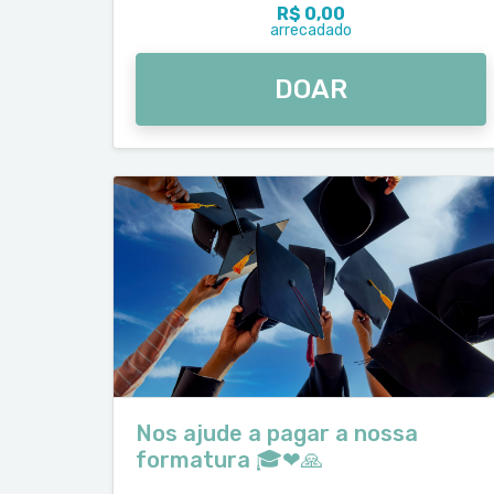
R$ 0,00
arrecadado
DOAR
Nos ajude a pagar a nossa
formatura 🎓❤🙏