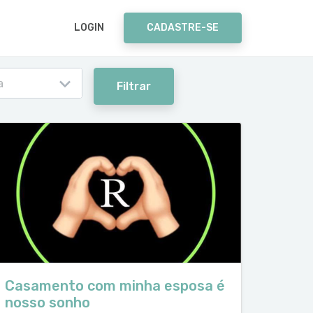
LOGIN
CADASTRE-SE
a
Filtrar
Casamento com minha esposa é
nosso sonho