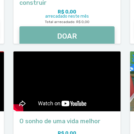
construir
R$ 0,00
arrecadado neste mês
Total arrecadado: R$ 0,00
DOAR
O sonho de uma vida melhor
R$ 0,00