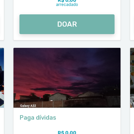
R$ 0,00
arrecadado
DOAR
Paga dívidas
R$ 0,00