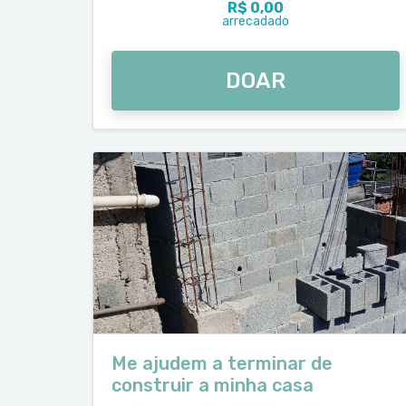
R$ 0,00
arrecadado
DOAR
Me ajudem a terminar de
construir a minha casa