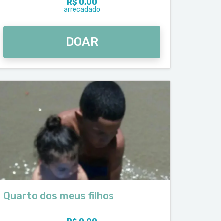
R$ 0,00
arrecadado
DOAR
Quarto dos meus filhos