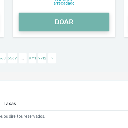
arrecadado
DOAR
568
5569
...
9711
9712
›
Taxas
os os direitos reservados.