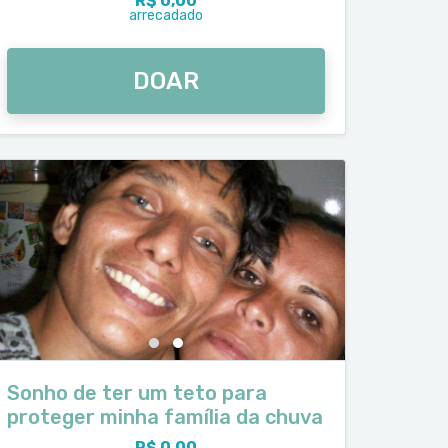
R$ 0,00
arrecadado
DOAR
Sonho de ter um teto para
proteger minha família da chuva
R$ 0,00