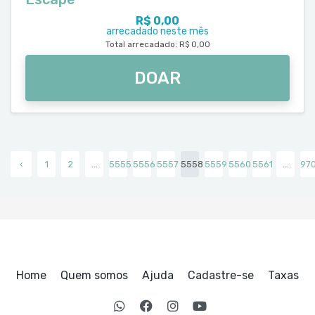
R$ 0,00
arrecadado neste mês
Total arrecadado: R$ 0,00
DOAR
‹
1
2
...
5555
5556
5557
5558
5559
5560
5561
...
97
Home
Quem somos
Ajuda
Cadastre-se
Taxas