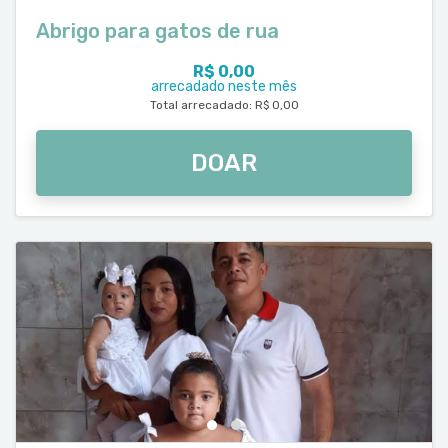
Abrigo para gatos de rua
R$ 0,00
arrecadado neste mês
Total arrecadado: R$ 0,00
DOAR