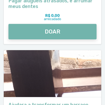
Pagar alugueis atrasados, e arrumar
meus dentes
R$ 0,00
arrecadado
DOAR
Ajudara a transformar um barraco