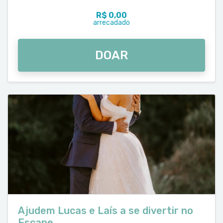
R$ 0,00
arrecadado
DOAR
Ajudem Lucas e Laís a se divertir no
Escape