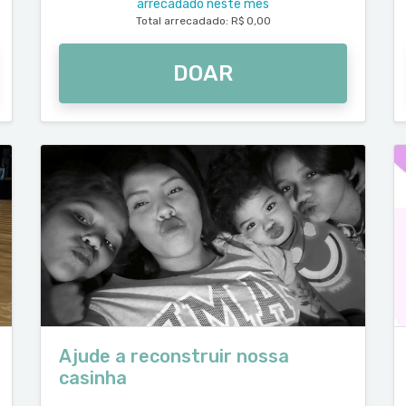
arrecadado neste mês
Total arrecadado: R$ 0,00
DOAR
Ajude a reconstruir nossa
casinha