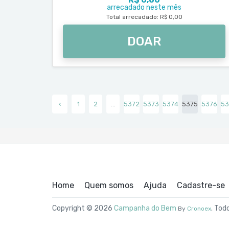
arrecadado neste mês
Total arrecadado: R$ 0,00
DOAR
‹
1
2
...
5372
5373
5374
5375
5376
53
Home
Quem somos
Ajuda
Cadastre-se
Copyright © 2026
Campanha do Bem
. Tod
By
Cronoex