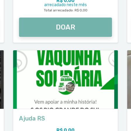
R$ 0,00
arrecadado neste mês
Total arrecadado: R$ 0,00
DOAR
Ajuda RS
R$ 0,00