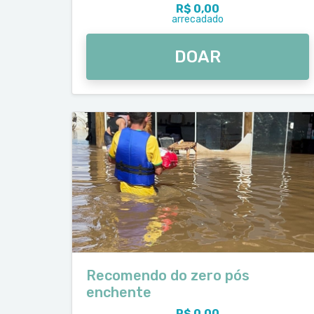
R$ 0,00
arrecadado
DOAR
Recomendo do zero pós
enchente
R$ 0,00