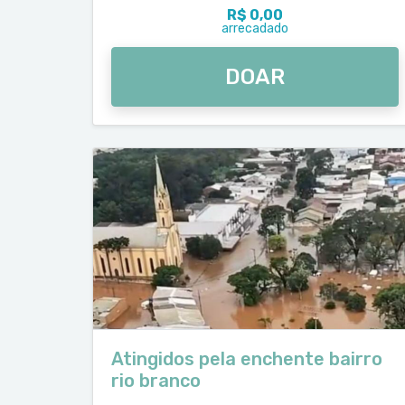
R$ 0,00
arrecadado
DOAR
Atingidos pela enchente bairro
rio branco