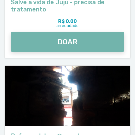
Salve a vida de Juju - precisa de
tratamento
R$ 0,00
arrecadado
DOAR