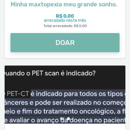
Minha maxtopexia meu grande sonho.
R$ 0,00
arrecadado neste mês
Total arrecadado: R$ 0,00
DOAR