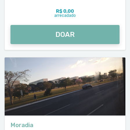
R$ 0,00
arrecadado
DOAR
Moradia