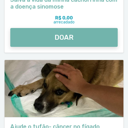
a doença sinomose
R$ 0,00
arrecadado
DOAR
Ajude o tufão- câncer no fígado