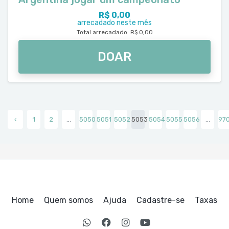
R$ 0,00
arrecadado neste mês
Total arrecadado: R$ 0,00
DOAR
‹
1
2
...
5050
5051
5052
5053
5054
5055
5056
...
97
Home
Quem somos
Ajuda
Cadastre-se
Taxas