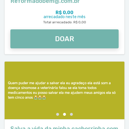
Reformadobem@.com.br
R$ 0,00
arrecadado neste mês
Total arrecadado: R$ 0,00
DOAR
Salva a vida da minha cachorrinha com