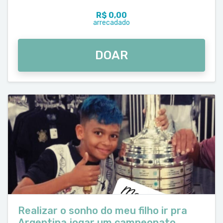
R$ 0,00
arrecadado
DOAR
Realizar o sonho do meu filho ir pra
Argentina jogar um campeonato