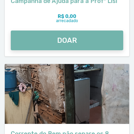
Campanha de Ajuda para a Profª Lisi
R$ 0,00
arrecadado
DOAR
Corrente do Bem não separe os 8