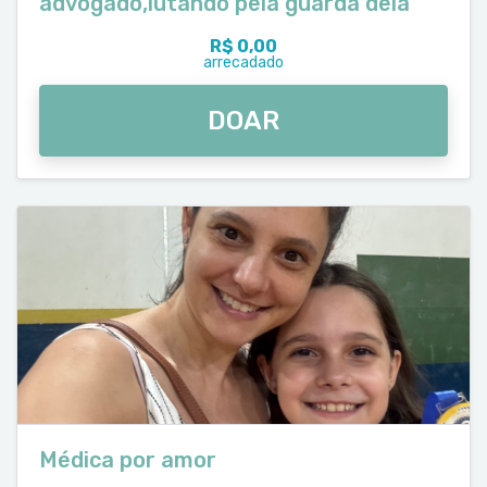
advogado,lutando pela guarda dela
R$ 0,00
arrecadado
DOAR
Médica por amor