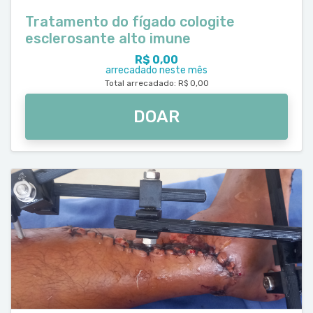
Tratamento do fígado cologite
esclerosante alto imune
R$ 0,00
arrecadado neste mês
Total arrecadado: R$ 0,00
DOAR