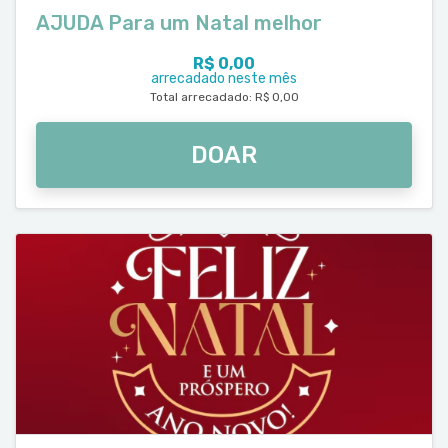
AJUDA Para um Natal melhor
R$ 0,00
arrecadado neste mês
Total arrecadado: R$ 0,00
DOAR