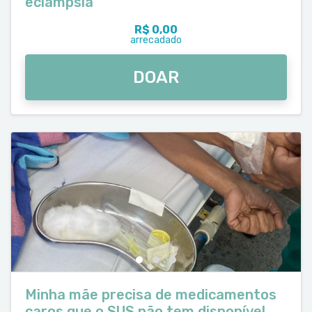
eclâmpsia
R$ 0,00
arrecadado
DOAR
Minha mãe precisa de medicamentos
caros que o SUS não tem disponível