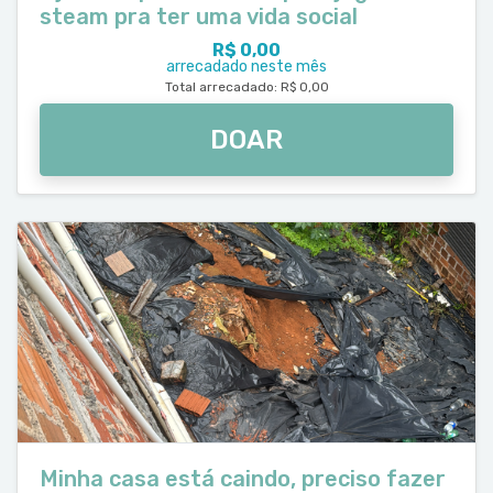
steam pra ter uma vida social
R$ 0,00
arrecadado neste mês
Total arrecadado: R$ 0,00
DOAR
Minha casa está caindo, preciso fazer