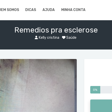
UEM SOMOS
DICAS
AJUDA
MINHA CONTA
Remedios pra esclerose
Kelly cristina
Saúde
0%