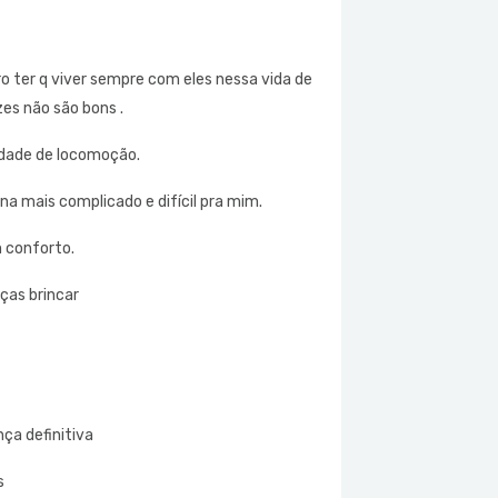
ro ter q viver sempre com eles nessa vida de
es não são bons .
uldade de locomoção.
na mais complicado e difícil pra mim.
m conforto.
nças brincar
ça definitiva
s