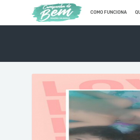
COMO FUNCIONA
Q