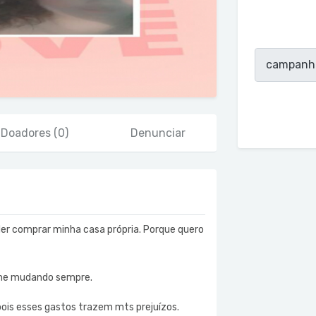
Doadores
(0)
Denunciar
er comprar minha casa própria. Porque quero
ar me mudando sempre.
pois esses gastos trazem mts prejuízos.