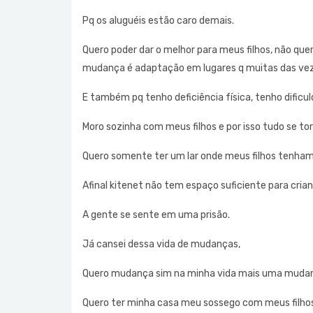
Pq os aluguéis estão caro demais.
Quero poder dar o melhor para meus filhos, não que
mudança é adaptação em lugares q muitas das vez
E também pq tenho deficiência física, tenho dific
Moro sozinha com meus filhos e por isso tudo se tor
Quero somente ter um lar onde meus filhos tenha
Afinal kitenet não tem espaço suficiente para cria
A gente se sente em uma prisão.
Já cansei dessa vida de mudanças,
Quero mudança sim na minha vida mais uma mudan
Quero ter minha casa meu sossego com meus filho