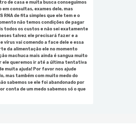
tro de casa e muita busca conseguimos
o em consultas, exames dele, mas
 RNA de fita simples que ele tem e o
momento não temos condições de pagar
is todos os custos e não sei exatamente
eses talvez ele precisará fazer e a
se vírus vai comendo a face dele e essa
arte da alimentação ele no momento
ção machuca mais ainda é sangua muito
 ele queremos ir até a última tentativa
de muita ajuda! Por favor nos ajude
erido, mas também com muito medo do
não sabemos se ele foi abandonado por
 por conta de um medo sabemos só o que