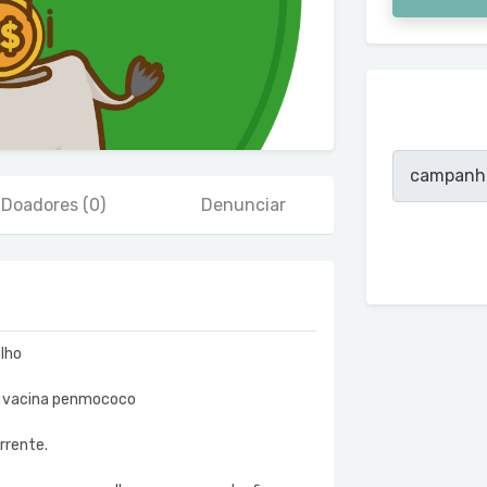
Doadores
(0)
Denunciar
ilho
 da vacina penmococo
rrente.