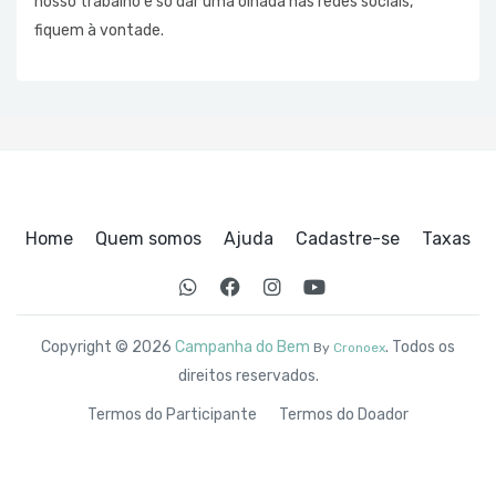
nosso trabalho é só dar uma olhada nas redes sociais,
fiquem à vontade.
Home
Quem somos
Ajuda
Cadastre-se
Taxas
Copyright © 2026
Campanha do Bem
. Todos os
By
Cronoex
direitos reservados.
Termos do Participante
Termos do Doador